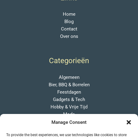
Home
Blog
Contact
Over ons
Categorieën
Algemeen
Bier, BBQ & Borrelen
Feestdagen
Gadgets & Tech
Hobby & Vrije Tijd
Mode
Overige Cadeaus
Manage Consent
Persoonlijk
To provide the best experiences, we use technologies like cookies to store
Wonen & Lifestyle