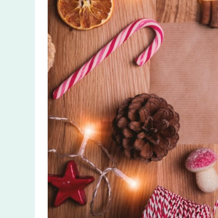
Tradities
En
Betekenis
Van
Dit
Bijzondere
Feest