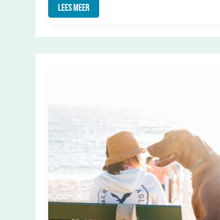
Lees Meer
Wanneer
Is
Dit
Was
Het
Nieuws
Te
Zien?
Alles
Wat
Je
Wil
Weten