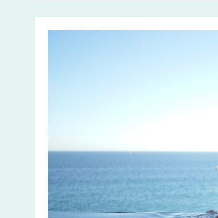
Wat
Is
Kerst?
De
Betekenis
En
Oorsprong
Uitgelegd