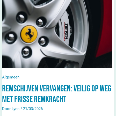
Vervangen:
Veilig
Op
Weg
Met
Frisse
Remkracht
Algemeen
Remschijven vervangen: veilig op weg
met frisse remkracht
Door
Lynn
/
21/03/2026