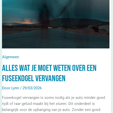
Een
Fuseekogel
Vervangen
Algemeen
Alles wat je moet weten over een
fuseekogel vervangen
Door
Lynn
/
29/03/2026
Fuseekogel vervangen is soms nodig als je auto minder goed
rijdt of raar geluid maakt bij het sturen. Dit onderdeel is
belangrijk voor de ophanging van je auto. Zonder een goed