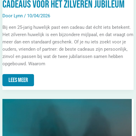
Cadeaus voor het zilveren jubileum
Door
Lynn
/
10/04/2026
Bij een 25-jarig huwelijk past een cadeau dat écht iets betekent.
Het zilveren huwelijk is een bijzondere mijlpaal, en dat vraagt om
meer dan een standaard geschenk. Of je nu iets zoekt voor je
ouders, vrienden of partner: de beste cadeaus zijn persoonlijk,
zinvol en passen bij wat de twee jubilarissen samen hebben
opgebouwd. Waarom
Lees Meer
Alles
Wat
Je
Moet
Weten
Over