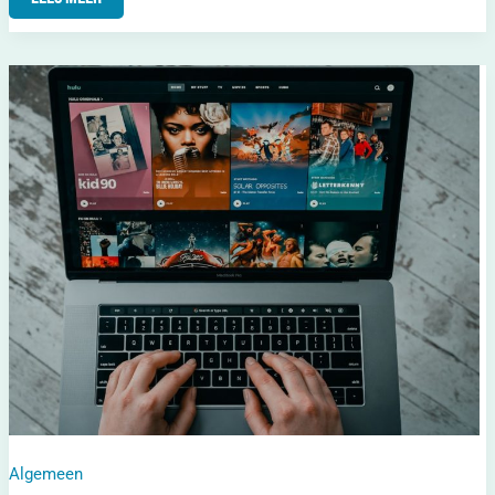
Het
Bijzondere
Talent
Van
Dan
Levy
In
Films
En
Tv-
Programma’s
Algemeen