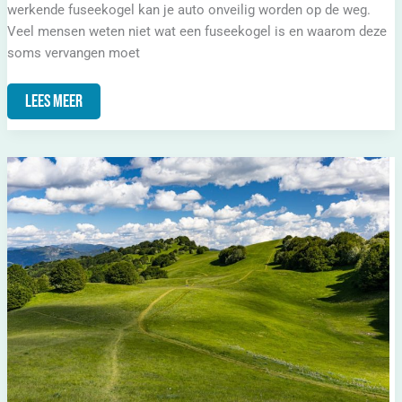
werkende fuseekogel kan je auto onveilig worden op de weg.
Veel mensen weten niet wat een fuseekogel is en waarom deze
soms vervangen moet
Lees Meer
Boeiboord
Vervangen:
Wanneer
En
Hoe
Je
Dit
Aanpakt