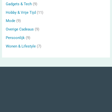
Gadgets & Tech
(9)
Hobby & Vrije Tijd
(11)
Mode
(9)
Overige Cadeaus
(9)
Persoonlijk
(9)
Wonen & Lifestyle
(7)