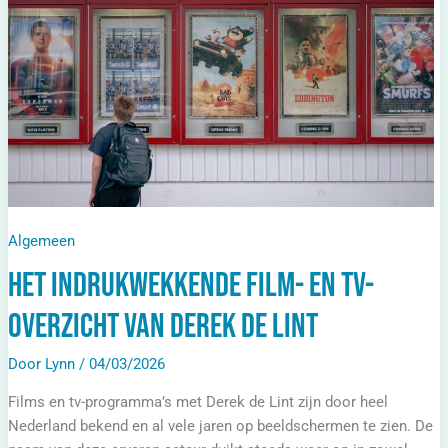
Tv-
Overzicht
Van
Derek
De
Lint
Algemeen
Het indrukwekkende film- en tv-
overzicht van Derek de Lint
Door
Lynn
/
04/03/2026
Films en tv-programma’s met Derek de Lint zijn door heel
Nederland bekend en al vele jaren op beeldschermen te zien. De