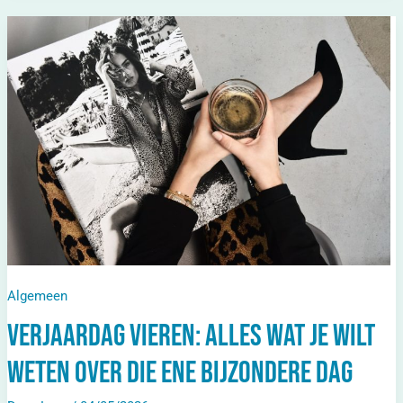
Verjaardag
Vieren:
Alles
Wat
Je
Wilt
Weten
Over
Die
Ene
Bijzondere
Dag
Algemeen
Verjaardag vieren: alles wat je wilt
weten over die ene bijzondere dag