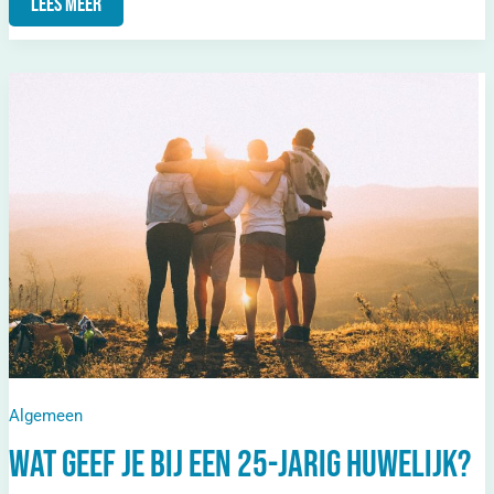
Lees Meer
Wat
Geef
Je
Bij
Een
25-
Jarig
Huwelijk?
Cadeaus
Voor
Het
Zilveren
Jubileum
Algemeen
Wat geef je bij een 25-jarig huwelijk?