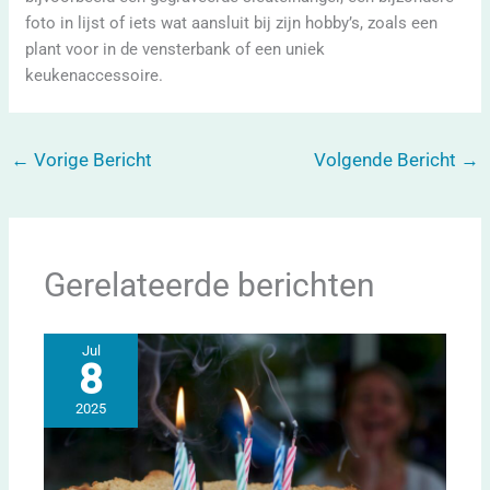
foto in lijst of iets wat aansluit bij zijn hobby’s, zoals een
plant voor in de vensterbank of een uniek
keukenaccessoire.
←
Vorige Bericht
Volgende Bericht
→
Gerelateerde berichten
Jul
8
2025