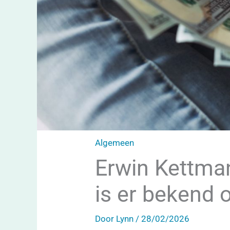
Algemeen
Erwin Kettma
is er bekend o
Door
Lynn
/
28/02/2026