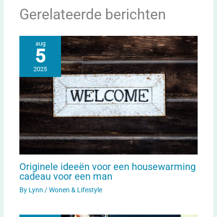
Gerelateerde berichten
aug
5
2025
Originele ideeën voor een housewarming
cadeau voor een man
By
Lynn
/
Wonen & Lifestyle