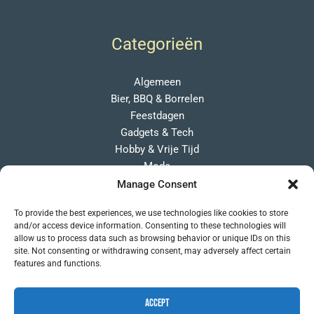
Categorieën
Algemeen
Bier, BBQ & Borrelen
Feestdagen
Gadgets & Tech
Hobby & Vrije Tijd
Mode
Overige Cadeaus
Manage Consent
Persoonlijk
To provide the best experiences, we use technologies like cookies to store
Wonen & Lifestyle
and/or access device information. Consenting to these technologies will
allow us to process data such as browsing behavior or unique IDs on this
site. Not consenting or withdrawing consent, may adversely affect certain
features and functions.
Accept