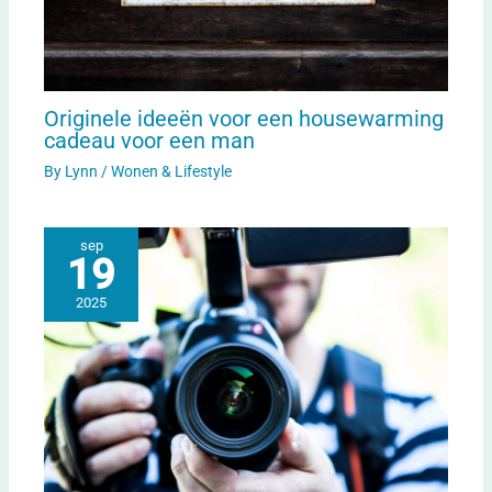
Originele ideeën voor een housewarming
cadeau voor een man
By
Lynn
/
Wonen & Lifestyle
sep
19
2025