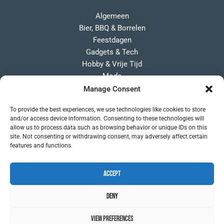
Algemeen
Bier, BBQ & Borrelen
Feestdagen
Gadgets & Tech
Hobby & Vrije Tijd
Mode
Overige Cadeaus
Manage Consent
Persoonlijk
To provide the best experiences, we use technologies like cookies to store
Wonen & Lifestyle
and/or access device information. Consenting to these technologies will
allow us to process data such as browsing behavior or unique IDs on this
site. Not consenting or withdrawing consent, may adversely affect certain
features and functions.
Accept
Copyright © 2026 Cadeautips voor man
Deny
View Preferences